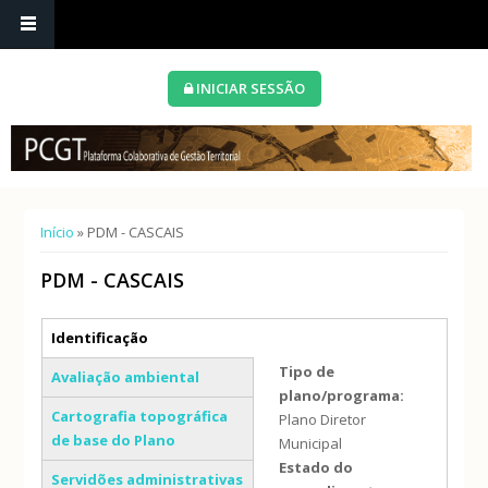
INICIAR SESSÃO
Está aqui
Início
» PDM - CASCAIS
PDM - CASCAIS
Separadores verticais
Identificação
(separador ativo)
Tipo de
Avaliação ambiental
plano/programa:
Cartografia topográfica
Plano Diretor
de base do Plano
Municipal
Estado do
Servidões administrativas