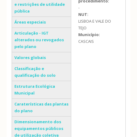
procedimento:
e restrições de utilidade
-
pública
NUT:
LISBOA E VALE DO
Áreas especiais
TEJO
Articulação - IGT
Município:
alterados ou revogados
CASCAIS
pelo plano
Valores globais
Classificação e
qualificação do solo
Estrutura Ecológica
Municipal
Caraterísticas das plantas
do plano
Dimensionamento dos
equipamentos públicos
de utilização coletiva