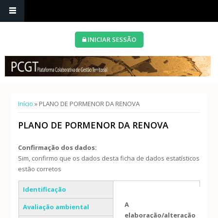
INICIAR SESSÃO
Está aqui
Início
» PLANO DE PORMENOR DA RENOVA
PLANO DE PORMENOR DA RENOVA
Confirmação dos dados:
Sim, confirmo que os dados desta ficha de dados estatísticos
estão corretos
Separadores verticais
Identificação
A
Avaliação ambiental
elaboração/alteração