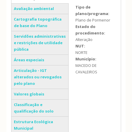
(separador ativo)
Tipo de
Avaliação ambiental
plano/programa:
Cartografia topográfica
Plano de Pormenor
de base do Plano
Estado do
procedimento:
Servidões administrativas
Alteração
e restrições de utilidade
NUT:
pública
NORTE
Município:
Áreas especiais
MACEDO DE
Articulação - IGT
CAVALEIROS
alterados ou revogados
pelo plano
Valores globais
Classificação e
qualificação do solo
Estrutura Ecológica
Municipal