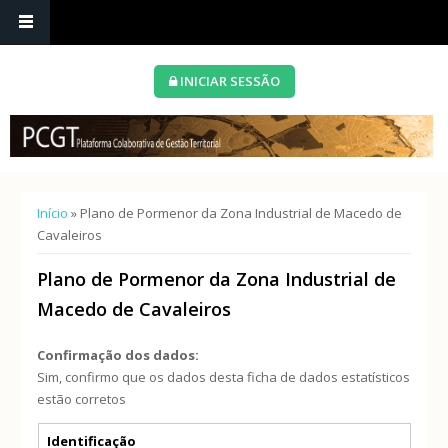
INICIAR SESSÃO
Está aqui
Início
» Plano de Pormenor da Zona Industrial de Macedo de
Cavaleiros
Plano de Pormenor da Zona Industrial de
Macedo de Cavaleiros
Confirmação dos dados:
Sim, confirmo que os dados desta ficha de dados estatísticos
estão corretos
Separadores verticais
Identificação