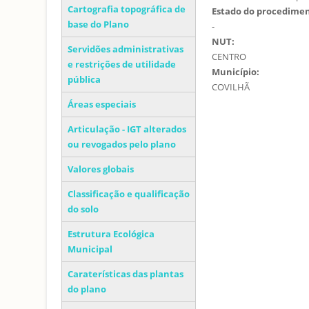
Cartografia topográfica de
Estado do procedime
base do Plano
-
NUT:
Servidões administrativas
CENTRO
e restrições de utilidade
Município:
pública
COVILHÃ
Áreas especiais
Articulação - IGT alterados
ou revogados pelo plano
Valores globais
Classificação e qualificação
do solo
Estrutura Ecológica
Municipal
Caraterísticas das plantas
do plano