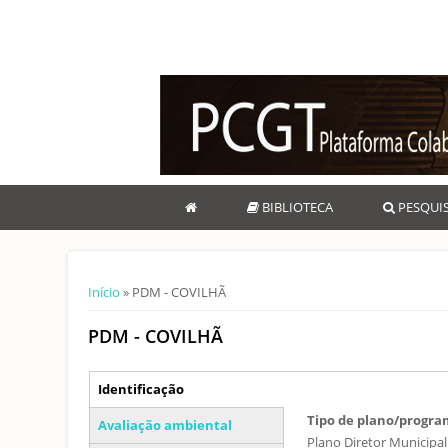
BIBLIOTECA
PESQUI
Está aqui
Início
» PDM - COVILHÃ
PDM - COVILHÃ
Separadores verticais
Identificação
(separador ativo)
Tipo de plano/progr
Avaliação ambiental
Plano Diretor Municipal