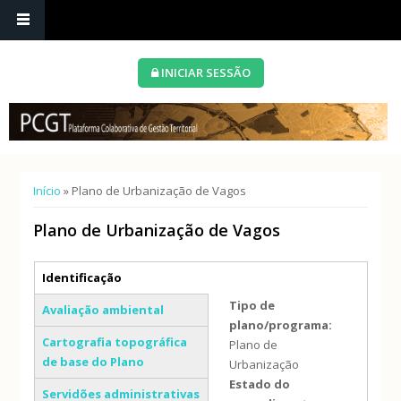
INICIAR SESSÃO
Está aqui
Início
» Plano de Urbanização de Vagos
Plano de Urbanização de Vagos
Separadores verticais
Identificação
(separador ativo)
Tipo de
Avaliação ambiental
plano/programa:
Cartografia topográfica
Plano de
de base do Plano
Urbanização
Estado do
Servidões administrativas