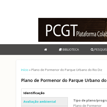
BIBLIOTECA
PESQUIS
Está aqui
Início
» Plano de Pormenor do Parque Urbano do Rio Diz
Plano de Pormenor do Parque Urbano do 
Separadores verticais
Identificação
(separador ativo)
Tipo de plano/prog
Avaliação ambiental
Plano de Pormenor