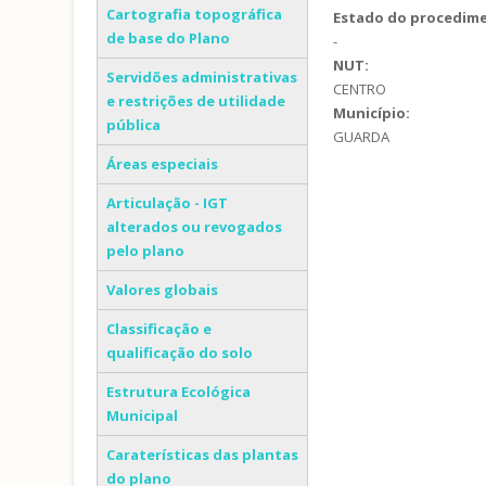
Cartografia topográfica
Estado do procedim
de base do Plano
-
NUT:
Servidões administrativas
CENTRO
e restrições de utilidade
Município:
pública
GUARDA
Áreas especiais
Articulação - IGT
alterados ou revogados
pelo plano
Valores globais
Classificação e
qualificação do solo
Estrutura Ecológica
Municipal
Caraterísticas das plantas
do plano