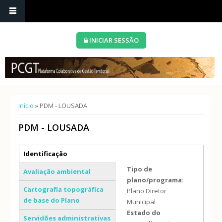
INICIAR SESSÃO
Está aqui
Início
» PDM - LOUSADA
PDM - LOUSADA
Separadores verticais
Identificação
(separador ativo)
Tipo de
Avaliação ambiental
plano/programa:
Cartografia topográfica
Plano Diretor
de base do Plano
Municipal
Estado do
Servidões administrativas