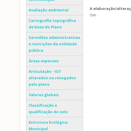
A elaboração/altera
Avaliação ambiental
Sim
Cartografia topográfica
de base do Plano
Servidões administrativas
e restrições de utilidade
pública
Áreas especiais
Articulação - IGT
alterados ou revogados
pelo plano
Valores globais
Classificação e
qualificação do solo
Estrutura Ecológica
Municipal