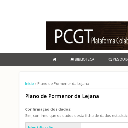
BIBLIOTECA
PESQUIS
Está aqui
Início
» Plano de Pormenor da Lejana
Plano de Pormenor da Lejana
Confirmação dos dados:
Sim, confirmo que os dados desta ficha de dados estatístic
Separadores verticais
Identificação