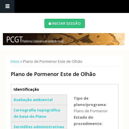
INICIAR SESSÃO
Está aqui
Início
» Plano de Pormenor Este de Olhão
Plano de Pormenor Este de Olhão
Separadores verticais
Identificação
(separador ativo)
Tipo de
Avaliação ambiental
plano/programa:
Cartografia topográfica
Plano de Pormenor
de base do Plano
Estado do
procedimento:
Servidões administrativas