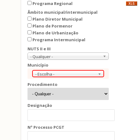
Programa Regional
Âmbito municipal/intermunicipal
Plano Diretor Municipal
Plano de Pormenor
Plano de Urbanização
Programa Intermunicipal
NUTS II e III
- Qualquer -
Município
- Escolha -
Procedimento
Designação
Nº Processo PCGT