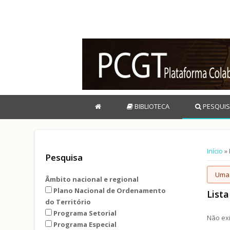
BIBLIOTECA
PESQUIS
Está 
Início
» 
Pesquisa
Me
Uma 
Âmbito nacional e regional
Plano Nacional de Ordenamento
List
do Território
Programa Setorial
Não ex
Programa Especial