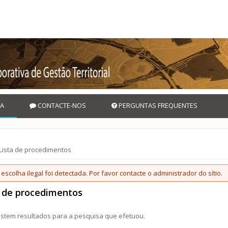
A
CONTACTE-NOS
PERGUNTAS FREQUENTES
aqui
Lista de procedimentos
nsagem de erro
escolha ilegal foi detectada. Por favor contacte o administrador do sítio.
a de procedimentos
istem resultados para a pesquisa que efetuou.