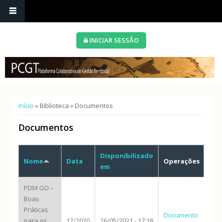
INICIAR SESSÃO
Está aqui
Início
»
Biblioteca
» Documentos
Documentos
Disponibilizado
Nome
Data
Operações
em
PDM GO –
Boas
Práticas
Documento
para os
12/2020
26/05/2021 - 17:18