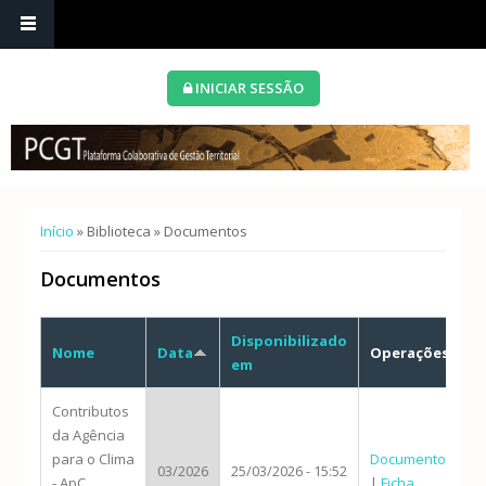
INICIAR SESSÃO
Está aqui
Início
»
Biblioteca
» Documentos
Documentos
Disponibilizado
Nome
Data
Operações
em
Contributos
da Agência
para o Clima
Documento
03/2026
25/03/2026 - 15:52
- ApC
|
Ficha